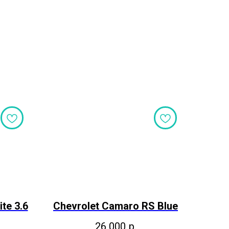
te 3.6
Chevrolet Camaro RS Blue
26 000
р.