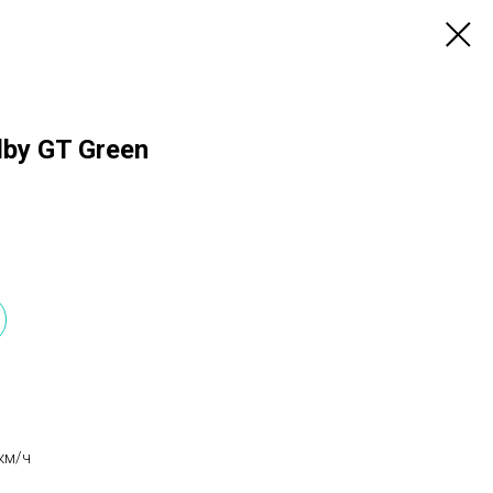
lby GT Green
км/ч