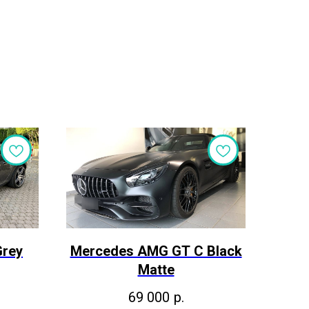
Grey
Mercedes AMG GT С Black
Matte
69 000
р.