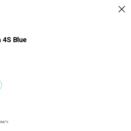
 4S Blue
км/ч