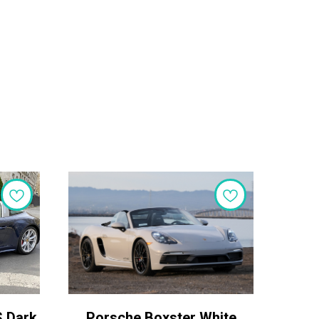
S Dark
Porsche Boxster White