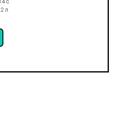
.4 с.
2 л.